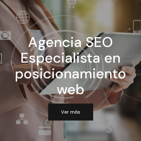
Agencia SEO
Especialista en
posicionamiento
web
Ver más