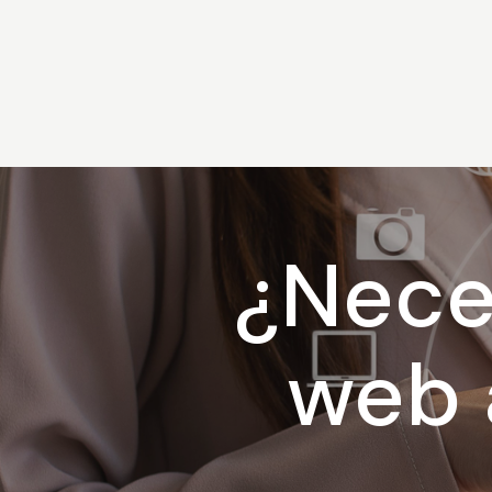
¿Nece
web 