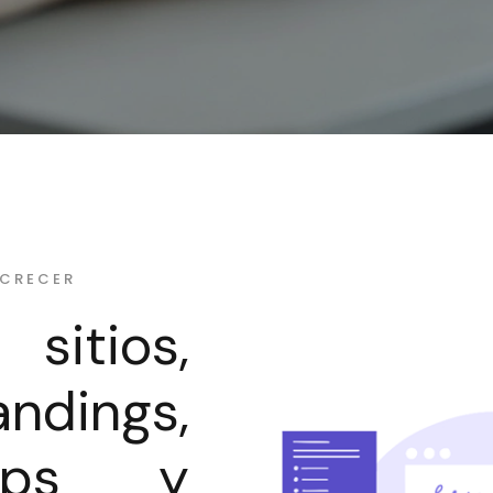
 CRECER
sitios,
dings,
apps y