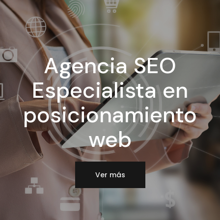
Agencia SEO
Especialista en
posicionamiento
web
Ver más